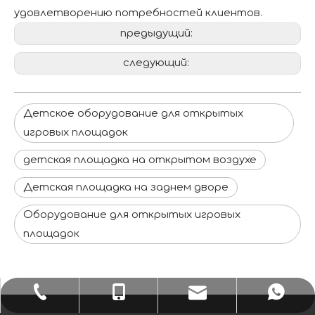
удовлетворению потребностей клиентов.
предыдущий:
следующий:
Детское оборудование для открытых
игровых площадок
детская площадка на открытом воздухе
Детская площадка на заднем дворе
Оборудование для открытых игровых
площадок
sale1@huaxiatoys.com
+86-577-67499999
+86-18066498819
+8618066498819