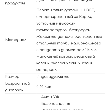
продукты
Пластиковые детали: LLDPE,
импортированный из Кореи,
устойчив к высоким
температурам, безвреден.
Железные детали: оцинкованные
Материал
стальные трубы национального
стандарта диаметром 114 мм.
Напольный коврик: резиновый
коврик, экологически чистый
материал!
Размер
Индивидуальные
Возрастной
4-14 лет
диапазон
Анти-УФ
Безопасность