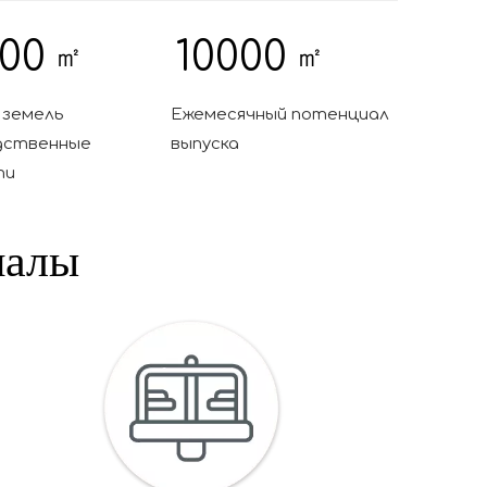
00
10000
㎡
㎡
 земель
Ежемесячный потенциал
дственные
выпуска
ти
иалы