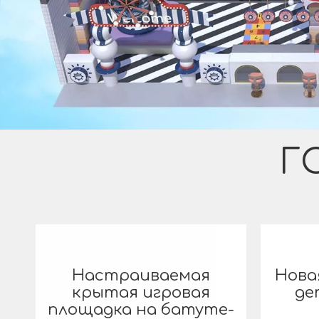
Г
Настраиваемая
Нова
крытая игровая
де
площадка на батуте-