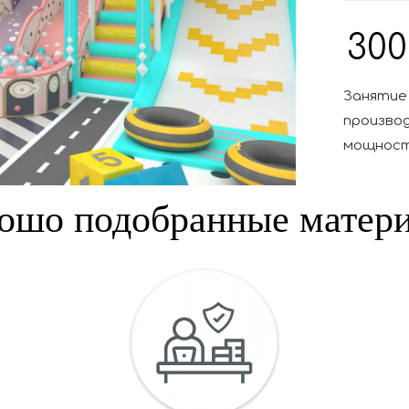
300
Занятие
произво
мощнос
ошо подобранные матер