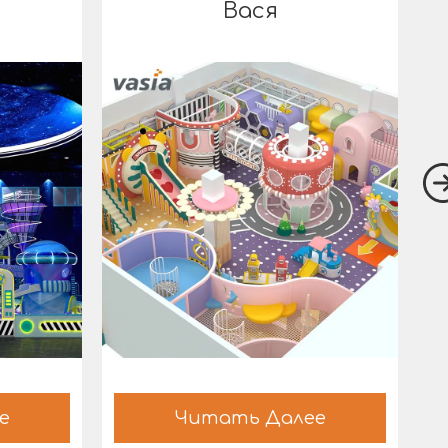
Вася
е
Читать Далее