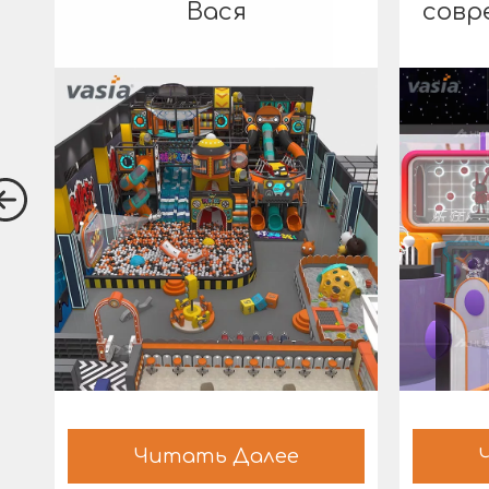
Вася
совр
Читать Далее