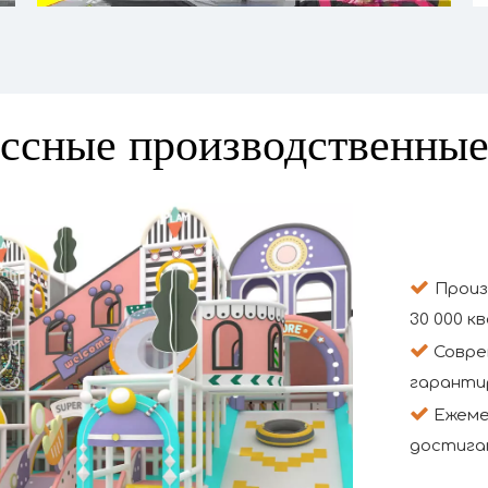
ссные производственны

Произ
30 000 к

Совре
гаранти

Ежеме
достигат