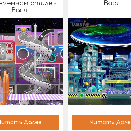
еменном стиле -
Вася
Вася
Читать Далее
Читать Дале