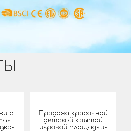
ТЫ
жи с
Продажа красочной
тая
детской крытой
дка-
игровой площадки-