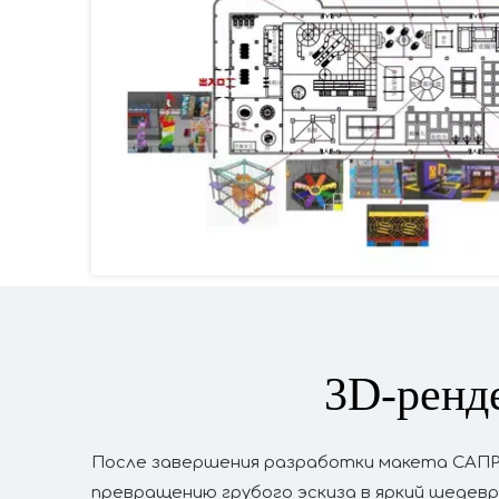
3D-ренд
После завершения разработки макета САПР 
превращению грубого эскиза в яркий шедев