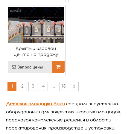
ЭКСПО РАППА-2024 завершилась идеально – Вася
Выставка «Аттракционы и развлекательное оборудо
Крытый игровой
центр на продажу
Запрос цены
1
2
3
4
...
15
»
Детская площадка Васи
специализируется на
оборудовании для закрытых игровых площадок,
предлагая комплексные решения в области
проектирования, производства и установки.