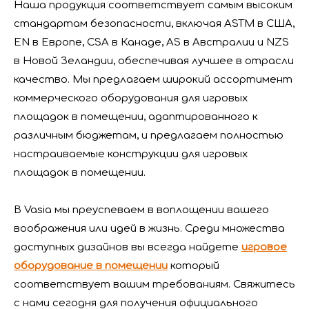
Наша продукция соответствует самым высоким
Пожелания Фестиваля лодок-драконов: здоровья, богатства и счастья
стандартам безопасности, включая ASTM в США,
EN в Европе, CSA в Канаде, AS в Австралии и NZS
в Новой Зеландии, обеспечивая лучшее в отрасли
качество. Мы предлагаем широкий ассортимент
коммерческого оборудования для игровых
площадок в помещении, адаптированного к
различным бюджетам, и предлагаем полностью
настраиваемые конструкции для игровых
площадок в помещении.
В Vasia мы преуспеваем в воплощении вашего
воображения или идей в жизнь. Среди множества
Поздравляем Васю Площадку с получением первой квалификации аккредитованной лаборатории QTL в индустрии развлечений
доступных дизайнов вы всегда найдете
игровое
SGS, известный авторитет в области обеспечения
оборудование в помещении
который
соответствует вашим требованиям. Свяжитесь
с нами сегодня для получения официального