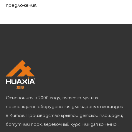
предложения.
Основанная в 2000 году, пятерка лучших
поставщиков оборудования для игровых площадок
Компания с культурой и жизнеспособностью
В сегодняшней динамичной и конкурентной бизнес-с
в Китае. Производство крытой детской площадки;
батутный парк; веревочный курс; ниндзя конечно...