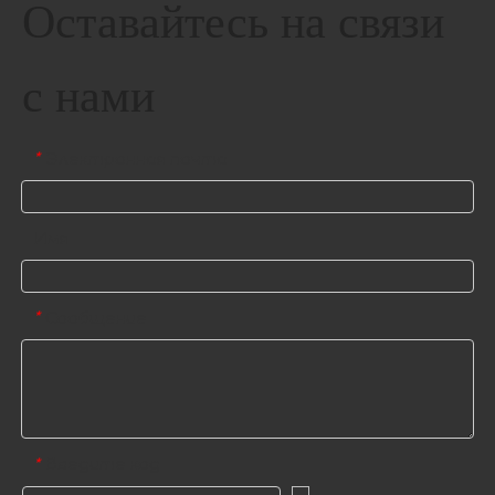
Оставайтесь на связи
с нами
Электронная почта
*
Имя
Сообщение
*
Введите код
*