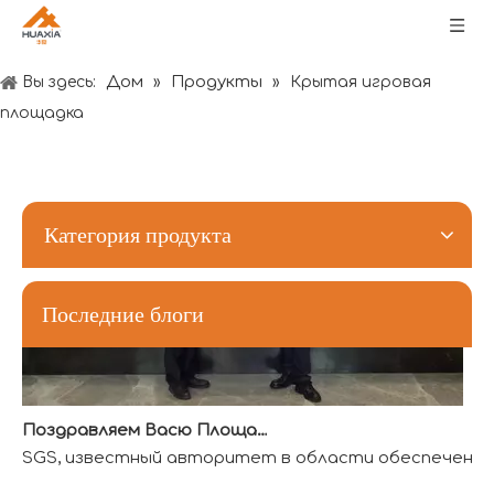
Пожелания Фестиваля лодок-драконов: здоровья, богатства и счастья
Дом
Продукты
Вы здесь:
»
»
Крытая игровая
площадка
Категория продукта
Последние блоги
Поздравляем Васю Площадку с получением первой квалификации аккредитованной лаборатории QTL в индустрии развлечений
SGS, известный авторитет в области обеспечения