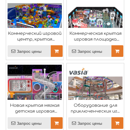
Коммерческий игровой
Коммерческая крытая
центр, крытая
игровая площадка
игровая площадка в
Space Theme-Vasia
космическом стиле
Запрос цены
Запрос цены
Празднование Международного женского дня
8 марта — важный день, чтобы отметить достижения
Новая крытая мягкая
Оборудование для
детская игровая
приключенческих игр
площадка в
на веревочном поле
современном стиле -
Запрос цены
Запрос цены
Вася