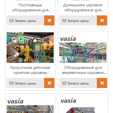
Поставщик
Домашнее игровое
оборудования для
оборудование для
крытых игровых
малышей
площадок
Запрос цены
Запрос цены
Вася принимает участие в фестивале лодок-драконов
В ярком гобелене китайской культуры Фестиваль лод
Красочная детская
Оборудование для
крытая игровая
веревочных игровых
площадка Commercial-
площадок
Vasia
Запрос цены
Запрос цены