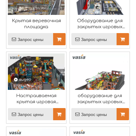
О развлечениях Huaxia
Huaxia Amusement Co., Ltd., также известная как V
Крытая веревочная
Оборудование для
площадка
закрытых игровых
площадок США
Запрос цены
Запрос цены
2024 РАППА ЭКСПО-Вася
В этом году мы будем участвовать в российской в
видео
Настраиваемая
оборудование для
крытая игровая
закрытых игровых
площадка на батуте-
площадок vs1-17a-51
Вася
Запрос цены
Запрос цены