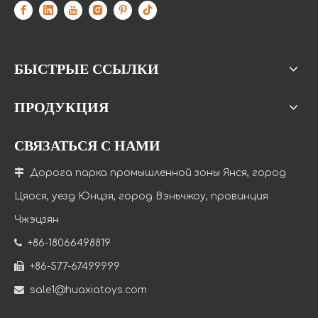
БЫСТРЫЕ ССЫЛКИ
ПРОДУКЦИЯ
СВЯЗАТЬСЯ С НАМИ

Дорога парка промышленной зоны Янся, город
Цяося, уезд Юнцзя, город Вэньчжоу, провинция
Чжэцзян

+86-18066498819

+86-577-67499999

sale1@huaxiatoys.com