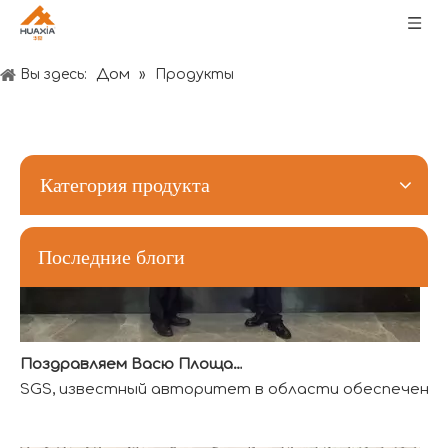
Пожелания Фестиваля лодок-драконов: здоровья, богатства и счастья
Дом
Вы здесь:
»
Продукты
Категория продукта
Последние блоги
Поздравляем Васю Площадку с получением первой квалификации аккредитованной лаборатории QTL в индустрии развлечений
SGS, известный авторитет в области обеспечения