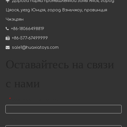

Дорога парка промышленной зоны Янся, город
Цяося, уезд Юнцзя, город Вэньчжоу, провинция
Чжэцзян

+86-18066498819

+86-577-67499999

sale1@huaxiatoys.com
Оставайтесь на связи
с нами
Компания с культурой и жизнеспособностью
Электронная почта
*
В сегодняшней динамичной и конкурентной бизнес-с
Имя