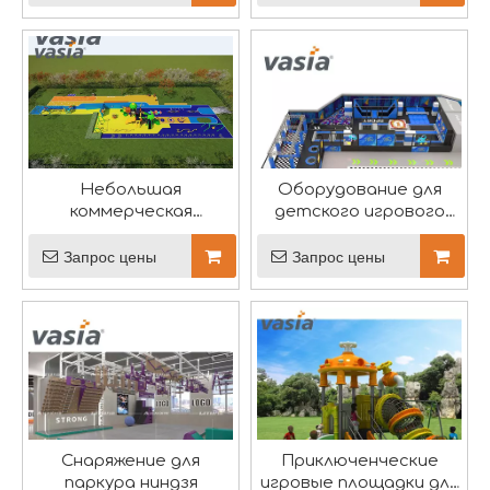
Вася принимает участие в фестивале лодок-драконов
В ярком гобелене китайской культуры Фестиваль лод
Небольшая
Оборудование для
коммерческая
детского игрового
площадка
центра в помещении
Запрос цены
Запрос цены
Снаряжение для
Приключенческие
О развлечениях Huaxia
паркура ниндзя
игровые площадки для