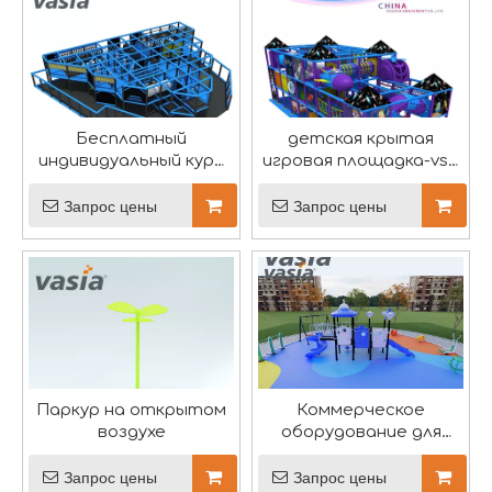
Бесплатный
детская крытая
индивидуальный курс
игровая площадка-vs1-
Выставка развлекательного оборудования «Той-Таун» успешно завершилась
ниндзя-Вася
160610-55a-31a-1
Выставка стала магнитом для многочисленных отеч
Запрос цены
Запрос цены
Паркур на открытом
Коммерческое
воздухе
оборудование для
дошкольных игровых
площадок
Запрос цены
Запрос цены