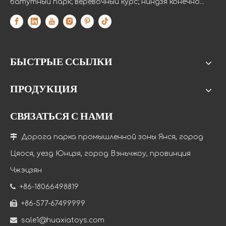
батутный парк; веревочный курс; ниндзя конечно...
БЫСТРЫЕ ССЫЛКИ
ПРОДУКЦИЯ
СВЯЗАТЬСЯ С НАМИ

Дорога парка промышленной зоны Янся, город
Цяося, уезд Юнцзя, город Вэньчжоу, провинция
Чжэцзян

+86-18066498819

+86-577-67499999

sale1@huaxiatoys.com