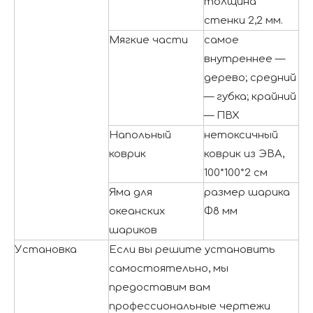
толщина
стенки 2,2 мм.
Мягкие части
самое
внутреннее —
дерево; средний
— губка; крайний
— ПВХ
Напольный
нетоксичный
коврик
коврик из ЭВА,
100*100*2 см
Яма для
размер шарика
океанских
Φ8 мм
шариков
Установка
Если вы решите установить
самостоятельно, мы
предоставим вам
профессиональные чертежи