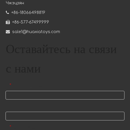
Чжэцзян

+86-18066498819

+86-577-67499999

sale1@huaxiatoys.com
Оставайтесь на связи
с нами
Электронная почта
*
Имя
Сообщение
*