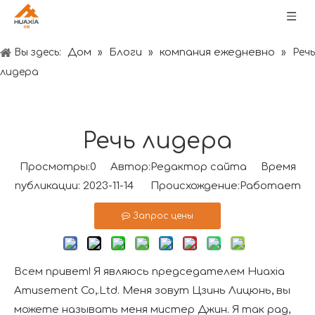
Дом
Блоги
компания ежедневно
Вы здесь:
»
»
»
Речь
лидера
Речь лидера
Просмотры:
0
Автор:Pедактор сайта Время
публикации: 2023-11-14 Происхождение:
Работает
Запрос цены
Всем привет! Я являюсь председателем Huaxia
Amusement Co,.Ltd. Меня зовут Цзинь Лицюнь, вы
можете называть меня мистер Джин. Я так рад,