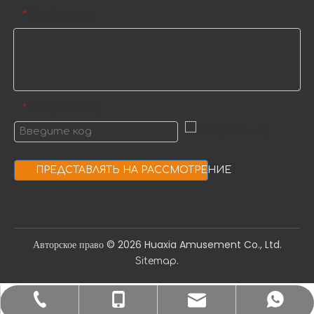
Сообщение
*
Введите код
*
ПРЕДСТАВЛЯТЬ НА РАССМОТРЕНИЕ
Авторское право ©️
2026
Huaxia Amusement Co., Ltd.
.
Sitemap
sale1@huaxiatoys.com
+86-577-67499999
+86-18066498819
+8618066498819