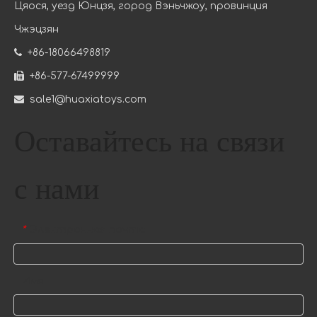
Цяося, уезд Юнцзя, город Вэньчжоу, провинция
Чжэцзян

+86-18066498819

+86-577-67499999

sale1@huaxiatoys.com
Оставайтесь на связи
с нами
Электронная почта
*
Имя