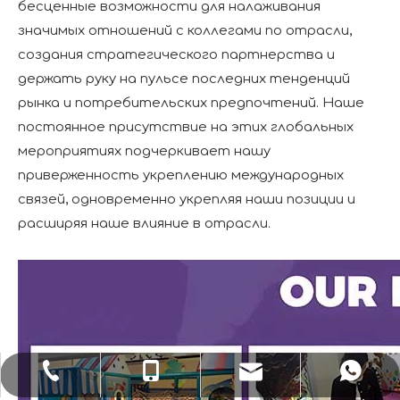
бесценные возможности для налаживания
значимых отношений с коллегами по отрасли,
создания стратегического партнерства и
держать руку на пульсе последних тенденций
рынка и потребительских предпочтений. Наше
постоянное присутствие на этих глобальных
мероприятиях подчеркивает нашу
приверженность укреплению международных
связей, одновременно укрепляя наши позиции и
расширяя наше влияние в отрасли.
sale1@huaxiatoys.com
+86-577-67499999
+86-18066498819
+8618066498819