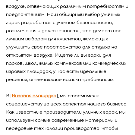
Пожелания Фестиваля лодок-драконов: здоровья, богатства и счастья
воздухе, отвечающих различным потребностям и
предпочтениям. Наш обширный выбор уличных
горок разработан с учетом безопасности,
развлечения и долговечности, что делает нас
лучшим выбором для клиентов, желающих
улучшить свое пространство для отдыха на
открытом воздухе. Ищете ли вы горки для
парков, школ, жилых комплексов или коммерческих
игровых площадок, у нас есть идеальные
решения, отвечающие вашим требованиям.
В [
Визовая площадка
], мы стремимся к
совершенству во всех аспектах нашего бизнеса.
Поздравляем Васю Площадку с получением первой квалификации аккредитованной лаборатории QTL в индустрии развлечений
SGS, известный авторитет в области обеспечения
Как известные производители уличных горок, мы
используем самые современные материалы и
передовые технологии производства, чтобы