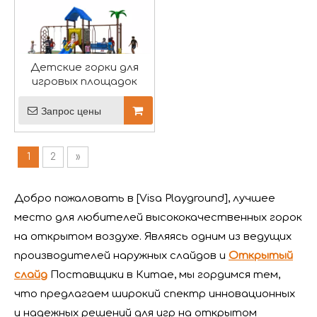
ЭКСПО РАППА-2024 завершилась идеально – Вася
Детские горки для
игровых площадок
Выставка «Аттракционы и развлекательное оборудо
Запрос цены
1
2
»
Добро пожаловать в [Visa Playground], лучшее
место для любителей высококачественных горок
на открытом воздухе. Являясь одним из ведущих
производителей наружных слайдов и
Открытый
слайд
Поставщики в Китае, мы гордимся тем,
что предлагаем широкий спектр инновационных
и надежных решений для игр на открытом