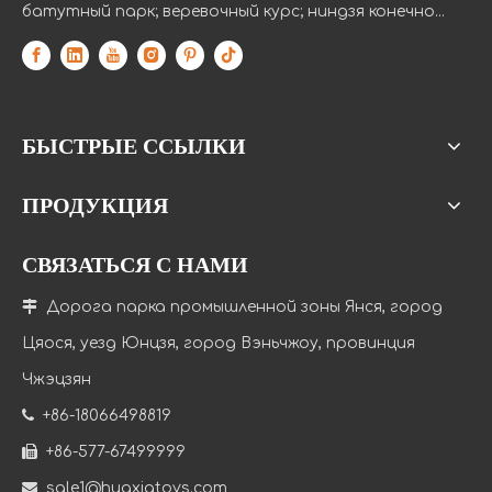
батутный парк; веревочный курс; ниндзя конечно...
БЫСТРЫЕ ССЫЛКИ
ПРОДУКЦИЯ
СВЯЗАТЬСЯ С НАМИ

Дорога парка промышленной зоны Янся, город
Цяося, уезд Юнцзя, город Вэньчжоу, провинция
Чжэцзян

+86-18066498819

+86-577-67499999

sale1@huaxiatoys.com