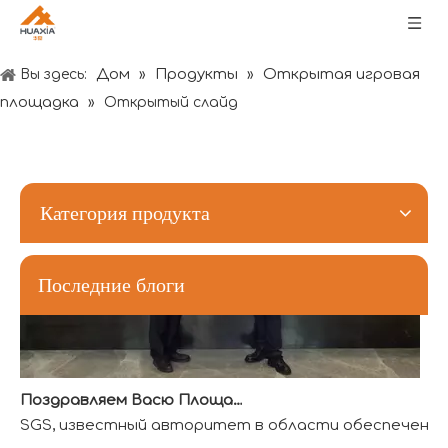
Пожелания Фестиваля лодок-драконов: здоровья, богатства и счастья
Дом
Продукты
Открытая игровая
Вы здесь:
»
»
площадка
»
Открытый слайд
Категория продукта
Последние блоги
Поздравляем Васю Площадку с получением первой квалификации аккредитованной лаборатории QTL в индустрии развлечений
SGS, известный авторитет в области обеспечения