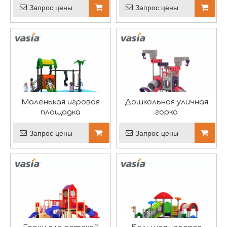
Запрос цены
Запрос цены
Вася принимает участие в фестивале лодок-драконов
В ярком гобелене китайской культуры Фестиваль лод
Маленькая игровая
Дошкольная уличная
площадка
горка
Запрос цены
Запрос цены