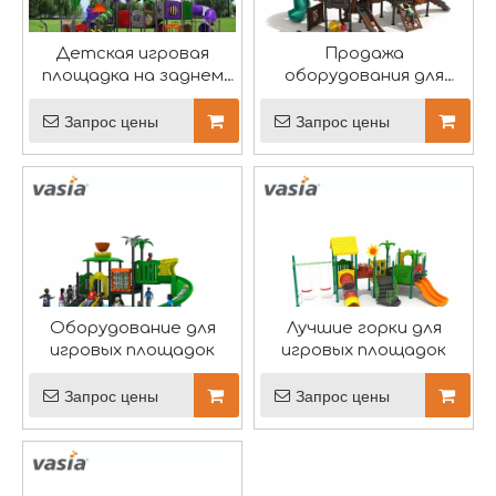
Детская игровая
Продажа
площадка на заднем
оборудования для
дворе
открытых игровых
площадок на заднем
Запрос цены
Запрос цены
дворе
Празднование Международного женского дня
8 марта — важный день, чтобы отметить достижения
Оборудование для
Лучшие горки для
игровых площадок
игровых площадок
Запрос цены
Запрос цены